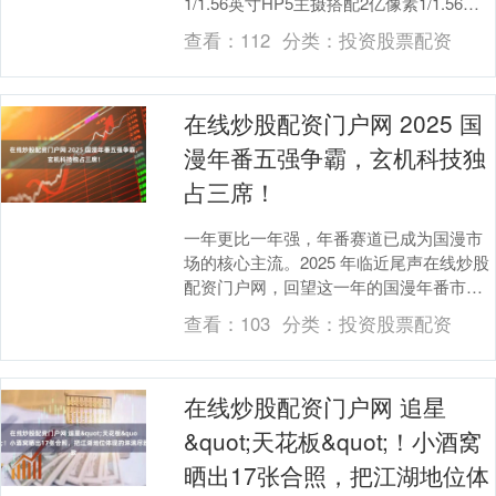
1/1.56英寸HP5主摄搭配2亿像素1/1.56英
寸长焦的组合在线炒股配资门户网，测
查看：
112
分类：
投资股票配资
试....
在线炒股配资门户网 2025 国
漫年番五强争霸，玄机科技独
占三席！
一年更比一年强，年番赛道已成为国漫市
场的核心主流。2025 年临近尾声在线炒股
配资门户网，回望这一年的国漫年番市
场，作品数量与质量双双创下新高。年番
查看：
103
分类：
投资股票配资
不仅考验制作....
在线炒股配资门户网 追星
&quot;天花板&quot;！小酒窝
晒出17张合照，把江湖地位体