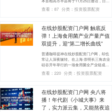
本首相高市早苗将于11月25日通话，日本
政府正为此做协调。据报道，此次通话要
查看：
87
分类：
投资股票配资
求是特朗....
在线炒股配资门户网 触底反
弹！上海食用菌产业产量产值
双提升，迎“第二增长曲线”
普通咖啡提神在线炒股配资门户网，却也
常让人深夜辗转。在上海·崇明长三角农业
硅谷开年举行的一场食用菌全产业链成果
路演上，一杯“灵芝咖啡”引来众多品尝者。
查看：
220
分类：
投资股票配资
这款融入灵....
在线炒股配资门户网 央八将
播！年代剧《小城大事》来
了，实力派云集，又能熬夜追