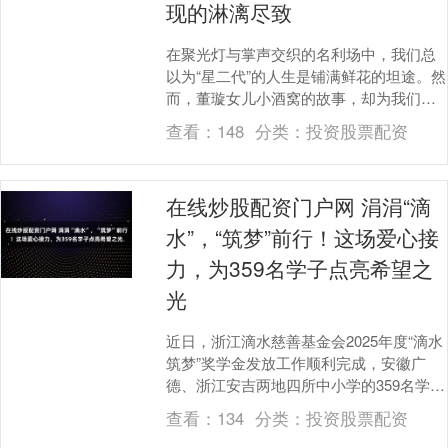
现的淋漓尽致
在聚光灯与掌声交织的名利场中，我们总
以为“星二代”的人生是铺满鲜花的坦途。然
而，董璇女儿小酒窝的故事，却为我们揭
开了光环之下，另一番截然不同的风景。
查看：
148
分类：
投资股票配资
这位被网友戏....
在线炒股配资门户网 涓涓“滴
水”，“筑梦”前行！这场爱心接
力，为359名学子点亮希望之
光
近日，浙江滴水慈善基金会2025年度“滴水
筑梦”奖学金发放工作顺利完成，安徽广
德、浙江安吉两地四所中小学的359名学生
获得总额107.7万元的奖学金及微心愿礼
查看：
134
分类：
投资股票配资
包....