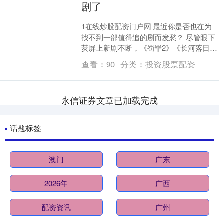
剧了
1在线炒股配资门户网 最近你是否也在为
找不到一部值得追的剧而发愁？ 尽管眼下
荧屏上新剧不断，《罚罪2》《长河落日》
《人之初》《不期而遇的生活》等作品接
查看：
90
分类：
投资股票配资
连登场，但....
永信证券文章已加载完成
话题标签
澳门
广东
2026年
广西
配资资讯
广州