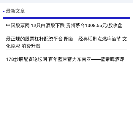
最新文章
中国股票网 12只白酒股下跌 贵州茅台1308.55元/股收盘
最正规的股票杠杆配资平台 阳新：经典话剧点燃啤酒节 文
化添彩 消费升温
178炒股配资论坛网 百年蓝带蓄力东南亚——蓝带啤酒即
将首秀越南国际食品饮料展，全球化版图再拓新程
线上股票配资平台 西班牙足协发布捧杯瞬间照，P掉了特
朗普和因凡蒂诺；此前颁奖流程结束后特朗普未下台，留
在台上参与庆祝，因凡蒂诺最终将其带离
散户配资网站 Anthropic加速IPO最快10月上市；阿里AI编
程营收市场份额47.6%居首；刚果（金）埃博拉疫情确诊
病例超2000