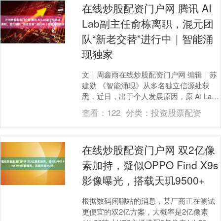
在线炒股配资门户网 腾讯 AI
Lab副主任俞栋离职，混元团
队“新老交替”进行中｜智能涌
现独家
文｜周鑫雨在线炒股配资门户网 编辑｜苏
建勋 《智能涌现》从多名独立信源处获
悉，近日，出于个人发展原因，原 AI Lab
副主任俞栋将从腾讯离职。 截至发稿前，
查看：
122
分类：
投资股票配资
腾讯....
在线炒股配资门户网 双2亿像
素加持，疑似OPPO Find X9s
影像曝光，搭载天玑9500+
根据数码闲聊站的消息，某厂商正在测试
更便宜的双2亿方案，大概率是2亿像素