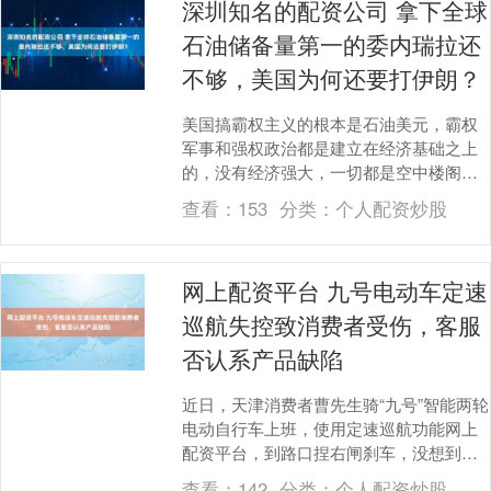
深圳知名的配资公司 拿下全球
石油储备量第一的委内瑞拉还
不够，美国为何还要打伊朗？
美国搞霸权主义的根本是石油美元，霸权
军事和强权政治都是建立在经济基础之上
的，没有经济强大，一切都是空中楼阁。
这也是美国不断控制产油国的逻辑。 2003
查看：
153
分类：
个人配资炒股
年，美国....
网上配资平台 九号电动车定速
巡航失控致消费者受伤，客服
否认系产品缺陷
近日，天津消费者曹先生骑“九号”智能两轮
电动自行车上班，使用定速巡航功能网上
配资平台，到路口捏右闸刹车，没想到松
闸后，电动车窜了出去，致其倒地受伤。
查看：
142
分类：
个人配资炒股