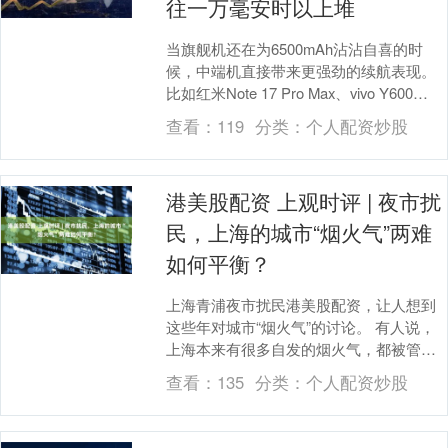
往一万毫安时以上堆
当旗舰机还在为6500mAh沾沾自喜的时
候，中端机直接带来更强劲的续航表现。
比如红米Note 17 Pro Max、vivo Y600
Pro、X80，三台机....
查看：
119
分类：
个人配资炒股
港美股配资 上观时评 | 夜市扰
民，上海的城市“烟火气”两难
如何平衡？
上海青浦夜市扰民港美股配资，让人想到
这些年对城市“烟火气”的讨论。 有人说，
上海本来有很多自发的烟火气，都被管
住、关停了。也有人说，不要老带着滤镜
查看：
135
分类：
个人配资炒股
怀念过去，所谓....