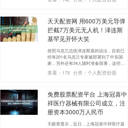
客服否认系....
天天配资网 用600万美元导弹
拦截7万美元无人机！泽连斯
基罕见开怀大笑
按照乌克兰总统泽连斯基的说法，目前已
经有201名乌克兰专家被部署到了中东国
家，另外还有34人随时准备部署，这些在
拦截伊朗制自杀式无人机领域拥有丰富经
查看：
179
分类：
个人配资炒股
验的专家们已....
免费股票配资平台 上海冠喜中
祥医疗器械有限公司成立，注
册资本3000万人民币
天眼查显示，近日，上海冠喜中祥医疗器