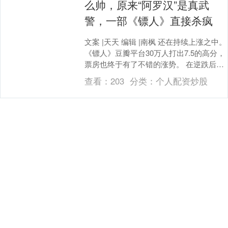
么帅，原来“阿罗汉”是真武
警，一部《镖人》直接杀疯
文案 |天天 编辑 |南枫 还在持续上涨之中。
《镖人》豆瓣平台30万人打出7.5的高分，
票房也终于有了不错的涨势。 在逆跌后，
预测总票房也快要接近14亿了。 ....
查看：
203
分类：
个人配资炒股
成都股票配资平台 一本正连载
玄幻仙侠风诸天流小说，颂吾
之名，闻声而至，贯穿万界
大家好，这里是宅胖看书。此段为求援，
本胖也书荒了，现在淘书越来越难了，所
以希望各位能在评论区留下自己认为不错
的好书，本胖也想吃口软的，不想自己头
查看：
71
分类：
个人配资炒股
铁试毒了。废话不....