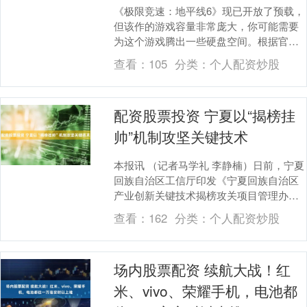
《极限竞速：地平线6》现已开放了预载，
但该作的游戏容量非常庞大，你可能需要
为这个游戏腾出一些硬盘空间。根据官方
博客，《极限竞速：地平线6》Xbox
查看：
105
分类：
个人配资炒股
Series....
配资股票投资 宁夏以“揭榜挂
帅”机制攻坚关键技术
本报讯 （记者马学礼 李静楠）日前，宁夏
回族自治区工信厅印发《宁夏回族自治区
产业创新关键技术揭榜攻关项目管理办
法》（以下简称《办法》），旨在通过“揭
查看：
162
分类：
个人配资炒股
榜挂帅”机制....
场内股票配资 续航大战！红
米、vivo、荣耀手机，电池都