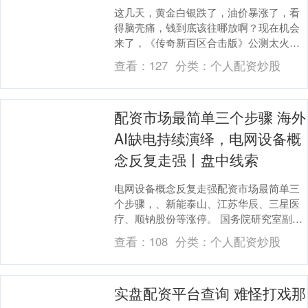
这几天，黄金白银跌了，油价暴涨了，看
得脑壳痛，钱到底该往哪放啊？现在机会
来了，《传奇新百区合击版》公测太火
爆，官方宣布3月6日加开新服。上一波那
查看：
127
分类：
个人配资炒股
波已经有人吃到肉....
配资市场最简单三个步骤 海外
AI缺电持续演绎，电网设备概
念反复走强丨盘中线索
电网设备概念反复走强配资市场最简单三
个步骤，、新能泰山、江苏华辰、三星医
疗、顺钠股份等涨停。 国务院研究室副主
任陈昌盛3月5日在国新办吹风会上表示，
查看：
108
分类：
个人配资炒股
打牢AI发展....
实盘配资平台查询 难怪打戏那