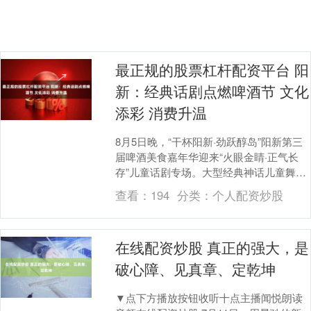
最正规的股票杠杆配资平台 阳
新：经典话剧点燃啤酒节 文化
添彩 消费升温
8月5日晚，“干杯阳新·劲跃醇岛”阳新第三
届啤酒美食嘉年华迎来“火眼金睛·正气长
存”儿童话剧专场。大型经典神话儿童舞台
话剧《西游记之孙悟空三打白骨精》精彩
查看：
194
分类：
个人配资炒股
亮相最....
在线配资炒股 真正的强大，是
破心障、见真章、定乾坤
▼点下方播放按钮收听十点主播闻悦朗读