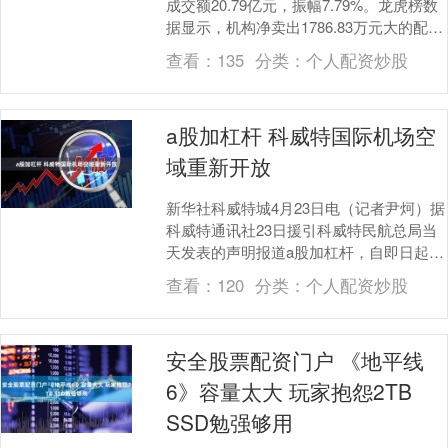
成交额20.79亿元，振幅7.79%。龙虎榜数
据显示，机构净卖出1786.83万元大的配资
公司，营业部席位合计净卖出8....
查看：
135
分类：
个人配资炒股
a股加杠杆 科威特国际机场空
域重新开放
新华社科威特城4月23日电（记者尹炣）据
科威特通讯社23日援引科威特民航总局当
天发表的声明报道a股加杠杆，自即日起重
新开放科威特国际机场空域。 报道说，科
查看：
120
分类：
个人配资炒股
威特将....
安全股票配资门户 《地平线
6》容量太大 玩家抱怨2TB
SSD勉强够用