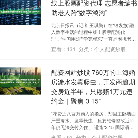
线上股票配资代理 志愿者编书
助老人跨“数字鸿沟”
北京日报讯（记者 王琪鹏）在“银发族”融
入数字生活的过程中线上股票配资代
理，“学习困难”“学完就忘”一直是困扰老年
人的难题。近日，夕阳再晨社会工作服务
查看：
134
分类：
个人配资炒股
中心联合国....
配资网站炒股 760万的上海婚
房渗水发霉爬虫，开发商逾期
交房近半年，只愿赔1万元违
约金｜聚焦“3·15”
“花费近八百万购入的婚房，却因主卧墙面
严重渗水、发霉长虫，反复维修整改近半
年仍无法交付入住。”适逢“3·15”国际消费
者权益日，上海华发四季河滨95后业主赵
查看：
92
分类：
个人配资炒股