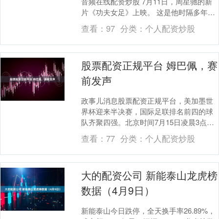
音频在线配资炒股 7月11日，周星驰的新
片《功夫女足》上映。 这是他时隔多年再
次回到暑期档。 电影上映前，宣传依然延
查看：
97
分类：
个人配资炒股
续着周星....
股票配资正规平台 姆巴佩，赛
前发声
政事儿消息股票配资正规平台，美加墨世
界杯迎来半决赛，国际足联排名前四的球
队齐聚四强。北京时间7月15日凌晨3点，
法国对阵西班牙，两种足球理念正面碰
查看：
77
分类：
个人配资炒股
撞，多名球星将....
大的配资公司 新能泰山龙虎榜
数据（4月9日）
新能泰山今日跌停，全天换手率26.89%，