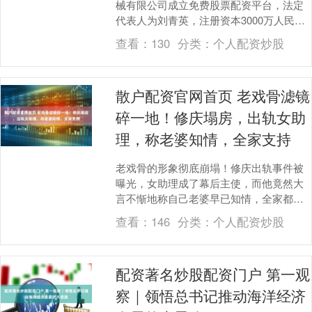
械有限公司成立免费股票配资平台，法定
代表人为刘青英，注册资本3000万人民
币，由景京盛尚（上海）企业管理咨询服
查看：
130
分类：
个人配资炒股
务有限公司全资....
散户配资官网首页 老戏骨滤镜
碎一地！修庆塌房，出轨女助
理，称老婆知情，全家支持
老戏骨的形象彻底崩塌！修庆出轨事件被
曝光，女助理成了幕后主使，而他竟然大
言不惭地称自己老婆早已知情，全家都支
持这一行为。这一切真是让人震惊，娱乐
查看：
146
分类：
个人配资炒股
圈的瓜每天都有，....
配资著名炒股配资门户 第一观
察｜领悟总书记推动海洋经济