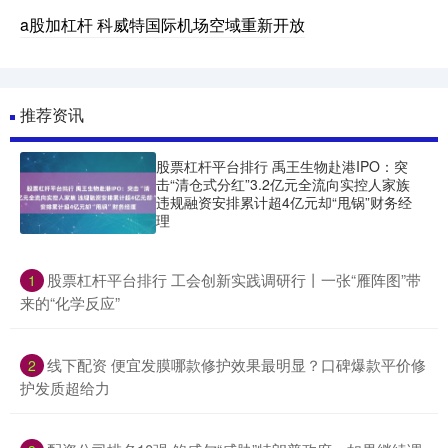
a股加杠杆 科威特国际机场空域重新开放
推荐资讯
股票杠杆平台排行 禹王生物赴港IPO：突
击“清仓式分红”3.2亿元全流向实控人家族
违规融资安排累计超4亿元却“甩锅”财务经
理
​股票杠杆平台排行 工会创新实践调研行丨一张“雁阵图”带
1
来的“化学反应”
​线下配资 便宜发膜哪款修护效果最明显？口碑爆款平价修
2
护发质超给力